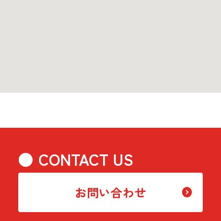
CONTACT US
お問い合わせ
expand_circle_right