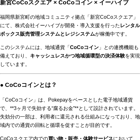
新宮CoCoスクエア × CoCoコイン × イーハイブ
福岡県新宮町の地域コミュニティ拠点「新宮CoCoスクエア」
にて、株式会社イーハイブが開発・導入支援を行った
レンタル
ボックス販売管理システムとレジシステム
が稼働中です。
このシステムには、地域通貨「
CoCoコイン
」との連携機能も
備えており、
キャッシュレスかつ地域循環型の決済体験
を実現
しています。
● CoCoコインとは？
「CoCoコイン」は、Pokepayをベースとした電子地域通貨
で、**3ヶ月で失効する“腐るお金”**として設計されています。
失効分の一部は、利用者に還元される仕組みになっており、地
域内での通貨の回転と循環を促すことが目的です。
CoCoスクエア内での
買い物・販売・体験サービス
において、