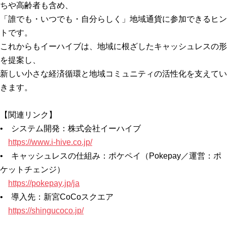
ちや高齢者も含め、
「誰でも・いつでも・自分らしく」地域通貨に参加できるヒン
トです。
これからもイーハイブは、地域に根ざしたキャッシュレスの形
を提案し、
新しい小さな経済循環と地域コミュニティの活性化を支えてい
きます。
【関連リンク】
• システム開発：株式会社イーハイブ
https://www.i-h
ive.co.jp/
• キャッシュレスの仕組み：ポケペイ（Pokepay／運営：ポ
ケットチェンジ）
https://pokepay
.jp/ja
• 導入先：新宮CoCoスクエア
https://shinguc
oco.jp/